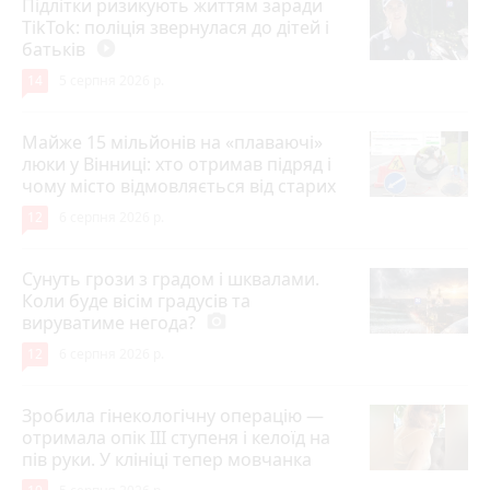
Підлітки ризикують життям заради
TikTok: поліція звернулася до дітей і
батьків
play_circle_filled
14
5 серпня 2026 р.
Майже 15 мільйонів на «плаваючі»
люки у Вінниці: хто отримав підряд і
чому місто відмовляється від старих
12
6 серпня 2026 р.
Сунуть грози з градом і шквалами.
Коли буде вісім градусів та
вируватиме негода?
photo_camera
12
6 серпня 2026 р.
Зробила гінекологічну операцію —
отримала опік ІІІ ступеня і келоїд на
пів руки. У клініці тепер мовчанка