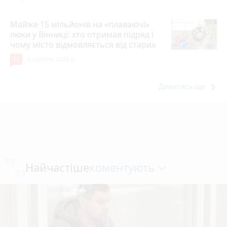
Майже 15 мільйонів на «плаваючі»
люки у Вінниці: хто отримав підряд і
чому місто відмовляється від старих
12
6 серпня 2026 р.
keyboard_arrow_right
Дивитись ще
коментують
Найчастіше