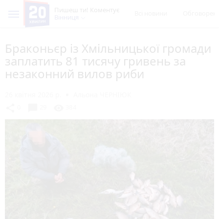
Пишеш ти! Коментує
Всі новини
Обговорен
Вінниця
Браконьєр із Хмільницької громади
заплатить 81 тисячу гривень за
незаконний вилов риби
26 квітня 2026 р.
Альона ЧЕРНІЮК
chat_bubble
share
visibility
0
29
384