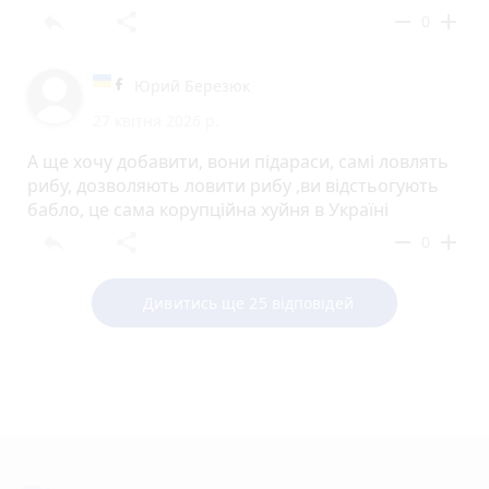
reply
share
remove
add
0
Юрий Березюк
27 квітня 2026 р.
А ще хочу добавити, вони підараси, самі ловлять
рибу, дозволяють ловити рибу ,ви відстьогують
бабло, це сама корупційна хуйня в Україні
reply
share
remove
add
0
Дивитись ще 25 відповідей