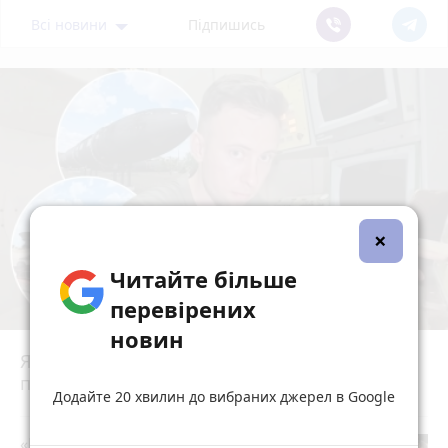
Всі новини
Підпишись
×
Читайте більше
перевірених
новин
Ядерний щит із центром у Вінниці: як
працювала 43-тя ракетна армія
photo_camera
play_circle_filled
Додайте 20 хвилин до вибраних джерел в Google
«Пакунок школяра»: де у Вінниці