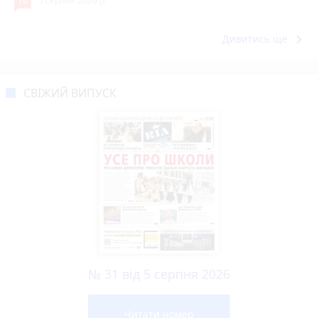
10
5 серпня 2026 р.
keyboard_arrow_right
Дивитись ще
СВІЖИЙ ВИПУСК
№ 31 від 5 серпня 2026
Читати номер