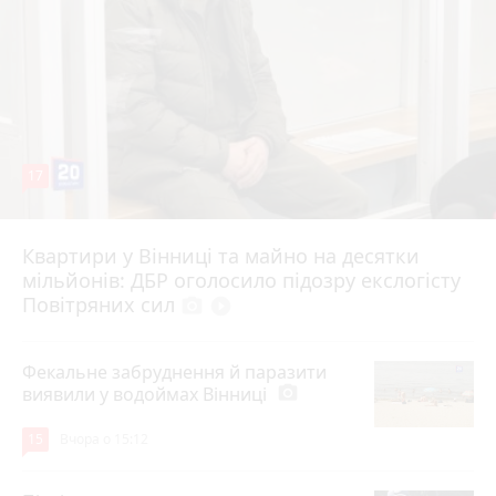
17
Квартири у Вінниці та майно на десятки
6 серпня 2026 р.
мільйонів: ДБР оголосило підозру екслогісту
Повітряних сил
photo_camera
play_circle_filled
Фекальне забруднення й паразити
виявили у водоймах Вінниці
photo_camera
15
Вчора о 15:12