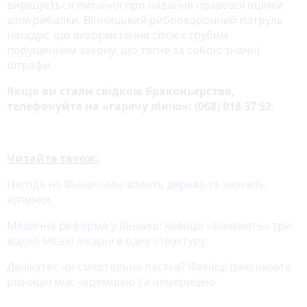
вирішується питання про надання правової оцінки
діям рибалки. Вінницький рибоохоронний патруль
нагадує, що використання сіток є грубим
порушенням закону, що тягне за собою значні
штрафи.
Якщо ви стали свідком браконьєрства,
телефонуйте на «гарячу лінію»: (068) 018 37 52.
Читайте також:
Негода на Вінниччині валить дерева та зносить
зупинки
Медична реформа у Вінниці: навіщо «зливають» три
відомі міські лікарні в одну структуру
Делікатес чи смертельна пастка? Фахівці пояснюють
різницю між черемшею та чемерицею