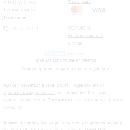
Звернутися
РОБОТА У НАС
Шукаєм таланти
Детальніше
КОРИСНЕ
phone_in_talk
(0432) 555 -111
Новини компаній
Огляди
Правила користування сайтом
Умови і правила надання платного доступу
Редакція керується в своїй роботі
"Кодексом етики
українського журналіста"
, затвердженим Комісією з
журналістської етики. Поскаржитись на матеріал до Комісії
можна
тут
Видання є членом
Асоціації Незалежні регіональні видавці
України
та Всесвітньої асоціації видавців
WAN-IFRA