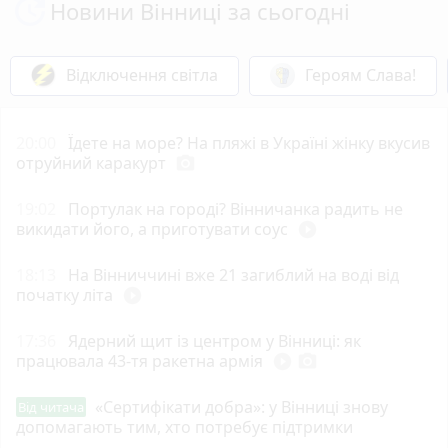
Новини Вінниці за сьогодні
Відключення світла
Героям Слава!
20:00
Їдете на море? На пляжі в Україні жінку вкусив
отруйний каракурт
photo_camera
19:02
Портулак на городі? Вінничанка радить не
викидати його, а приготувати соус
play_circle_filled
18:13
На Вінниччині вже 21 загиблий на воді від
початку літа
play_circle_filled
17:36
Ядерний щит із центром у Вінниці: як
працювала 43-тя ракетна армія
play_circle_filled
photo_camera
«Сертифікати добра»: у Вінниці знову
Від читача
допомагають тим, хто потребує підтримки