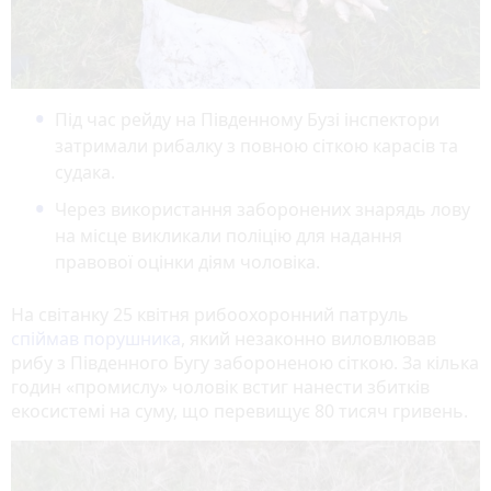
Під час рейду на Південному Бузі інспектори
затримали рибалку з повною сіткою карасів та
судака.
Через використання заборонених знарядь лову
на місце викликали поліцію для надання
правової оцінки діям чоловіка.
На світанку 25 квітня рибоохоронний патруль
спіймав порушника
, який незаконно виловлював
рибу з Південного Бугу забороненою сіткою. За кілька
годин «промислу» чоловік встиг нанести збитків
екосистемі на суму, що перевищує 80 тисяч гривень.