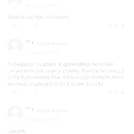
28 квітня 2026 р.
Знав на що йде. Заслужив.
reply
share
remove
add
0
Юрий Березюк
27 квітня 2026 р.
Рибнадзор, підараси .в країні війна, потрібно
рятувати батьківщину не рибу. Прийде москаль, і
риба буде не потрібна. А вони діда зловили, який
виживає, в цій курупційній країні. Ганьба
reply
share
remove
add
0
Юрий Березюк
27 квітня 2026 р.
Шакали