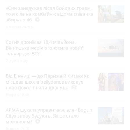
«Син занедужав після бойових травм,
то я сіла на комбайн»: відома співачка
збирає хліб
play_circle_filled
6 серпня 2026 р.
Сотня дронів за 18,4 мільйона.
Вінницька мерія оголосила новий
тендер для ЗСУ
7 годин тому
Від Вінниці — до Парижа й Китаю: як
місцева школа bellydance виховує
нове покоління танцівниць
photo_camera
Вчора о 18:40
АРМА шукала управителя, але «Bogun
City» знову будують. Як це стало
можливим?
play_circle_filled
Вчора о 19:15