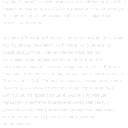
видавці України” та Foreningen Ukrainian Media Fund Nordic в
рамках реалізації проєкту Хаб підтримки регіональних медіа.
Погляди авторів не обов'язково збігаються з офіційною
позицією партнерів
Незалежний новинний портал з оперативним висвітленням
подій у Вінниці та області. Сайт новин №1 у Вінниці за
розміром аудиторії. Новини створюються для Вас
мультимедійною редакцією RIA та 20minut.ua. Ми
висвітлюємо важливі та цікаві події, людей, життя Вінниці.
Редакція запрошує читачів додавати власні новини в розділ
"Від читачів". Сайт 20minut.ua входить до видавничої групи
RIA Media, яка також є частиною Медіа корпорації RIA ©
20minut.ua. Усі права захищені. Будь-яка публiкацiя,
передрук чи наступне поширення матеріалів сайту у
друкованих або електронних засобах масової інформації
можлива винятково у разі письмового дозволу
правовласника.