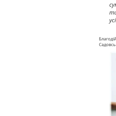
су
ти
ус
Благодій
Садовсь