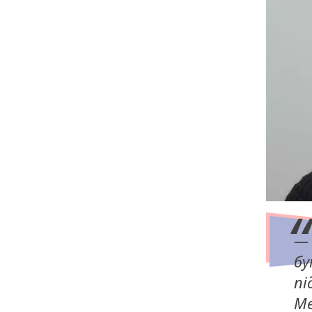
— 
бу
пі
Ме