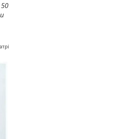
 50
ти
атрі