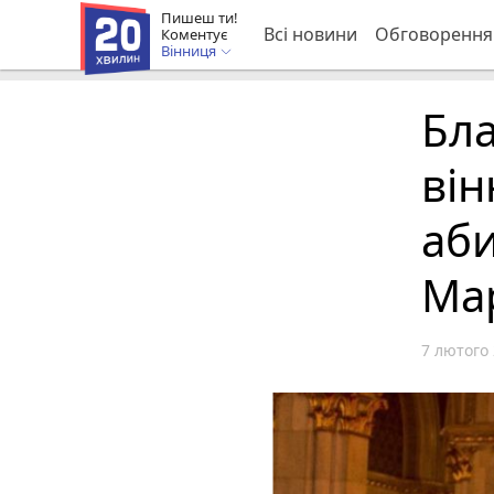
Пишеш ти!
Всі новини
Обговорення
Коментує
Вінниця
Бла
ві
аб
Ма
7 лютого 