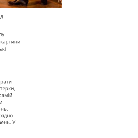
ід
лу
ї картини
ькі
брати
терки,
самій
и
ень,
хідно
вень. У