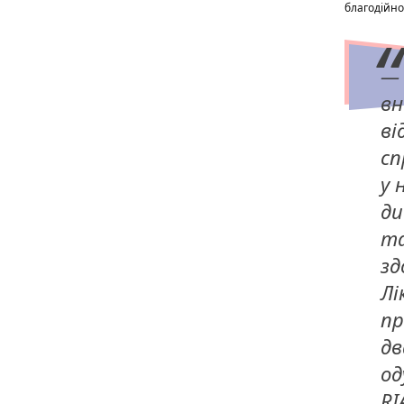
благодійно
— 
вн
ві
сп
у 
ди
та
зд
Лі
пр
дв
од
RI