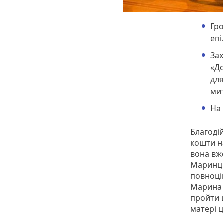
Гро
епі
Зах
«До
для
ми
На 
Благодій
кошти н
вона вже
Маринці
повноці
Марина 
пройти щ
матері 