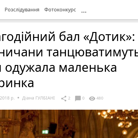
...
Розслідування
Фотоконкурс
годійний бал «Дотик»:
нничани танцюватимуть
и одужала маленька
ринка
2018 р.
Діана ГУЛБІАНІ
chat_bubble
share
visibility
2
0
480