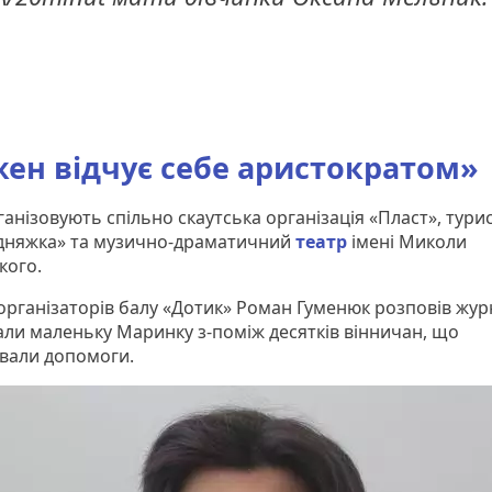
ен відчує себе аристократом»
ганізовують спільно скаутська організація «Пласт», тур
ідняжка» та музично-драматичний
театр
імені Миколи
кого.
 організаторів балу «Дотик» Роман Гуменюк розповів журн
али маленьку Маринку з-поміж десятків вінничан, що
вали допомоги.