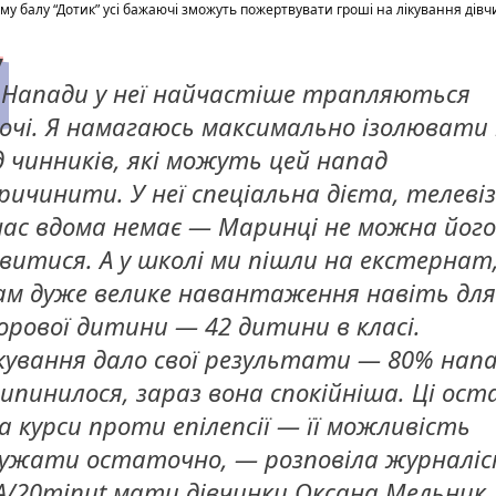
му балу “Дотик” усі бажаючі зможуть пожертвувати гроші на лікування дівч
Напади у неї найчастіше трапляються
очі. Я намагаюсь максимально ізолювати ї
д чинників, які можуть цей напад
ричинити. У неї спеціальна дієта, телеві
нас вдома немає — Маринці не можна його
витися. А у школі ми пішли на екстернат,
м дуже велике навантаження навіть для
орової дитини — 42 дитини в класі.
кування дало свої результати — 80% напа
ипинилося, зараз вона спокійніша. Ці ост
а курси проти епілепсії — її можливість
ужати остаточно, — розповіла журналіс
A/20minut мати дівчинки Оксана Мельник.