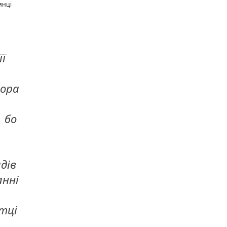
инці
ї
зора
 бо
дів
анні
тці