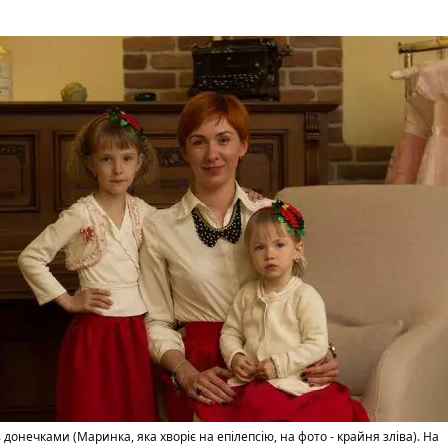
з донечками (Маринка, яка хворіє на епілепсію, на фото - крайня зліва). На