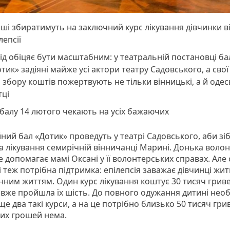
ші збиратимуть на заключний курс лікування дівчинки в
лепсії
ід обіцяє бути масштабним: у театральній постановці ба
тик» задіяні майже усі актори театру Садовського, а сво
 збору коштів пожертвують не тільки вінницькі, а й одес
тці
балу 14 лютого чекають на усіх бажаючих
ний бал «Дотик» проведуть у театрі Садовського, аби зі
а лікування семирічній вінничанці Марині. Донька волон
 допомагає мамі Оксані у її волонтерських справах. Але 
 теж потрібна підтримка: епілепсія заважає дівчинці жит
нним життям. Один курс лікування коштує 30 тисяч грив
вже пройшла їх шість. До повного одужання дитині необ
е два такі курси, а на це потрібно близько 50 тисяч гри
цих грошей нема.