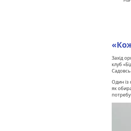
«Кож
Захід ор
клуб «Б
Садовсь
Один із
як обир
потребу