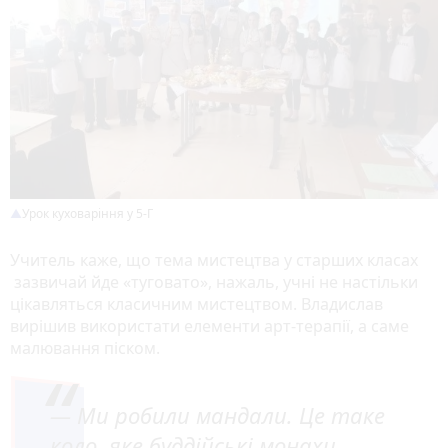
Урок куховаріння у 5-Г
Учитель каже, що тема мистецтва у старших класах
зазвичай йде «туговато», нажаль, учні не настільки
цікавляться класичним мистецтвом. Владислав
вирішив використати елементи арт-терапії, а саме
малювання піском.
— Ми робили мандали. Це таке
коло, яке буддійські монахи