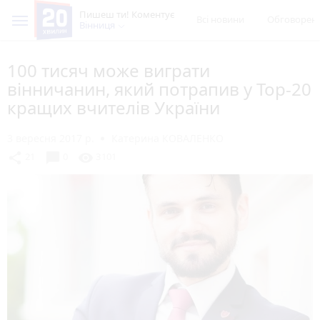
Пишеш ти! Коментує
Всі новини
Обговорен
Вінниця
100 тисяч може виграти
вінничанин, який потрапив у Top-20
кращих вчителів України
3 вересня 2017 р.
Катерина КОВАЛЕНКО
chat_bubble
share
visibility
21
0
3101