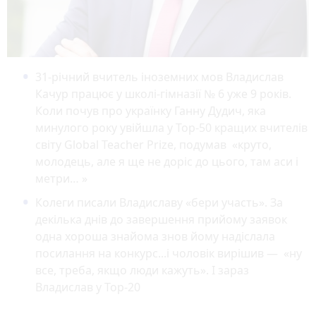
31-річний вчитель іноземних мов Владислав
Качур працює у школі-гімназії № 6 уже 9 років.
Коли почув про українку Ганну Дудич, яка
минулого року увійшла у Top-50 кращих вчителів
світу Global Teacher Prize, подумав «круто,
молодець, але я ще не доріс до цього, там аси і
метри… »
Колеги писали Владиславу «бери участь». За
декілька днів до завершення прийому заявок
одна хороша знайома знов йому надіслала
посилання на конкурс...і чоловік вирішив — «ну
все, треба, якщо люди кажуть». І зараз
Владислав у Top-20