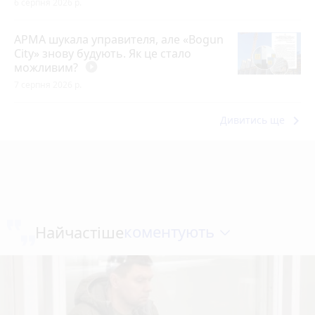
6 серпня 2026 р.
АРМА шукала управителя, але «Bogun
City» знову будують. Як це стало
можливим?
play_circle_filled
7 серпня 2026 р.
keyboard_arrow_right
Дивитись ще
коментують
Найчастіше