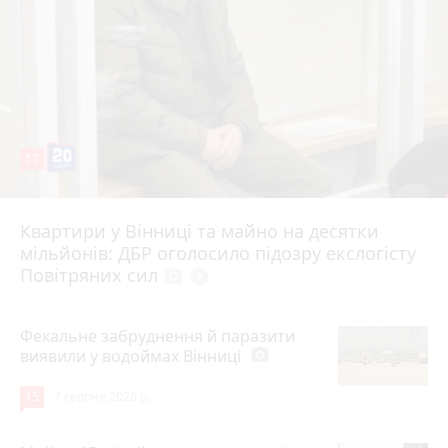
17
Квартири у Вінниці та майно на десятки
6 серпня 2026 р.
мільйонів: ДБР оголосило підозру екслогісту
Повітряних сил
photo_camera
play_circle_filled
Фекальне забруднення й паразити
виявили у водоймах Вінниці
photo_camera
15
7 серпня 2026 р.