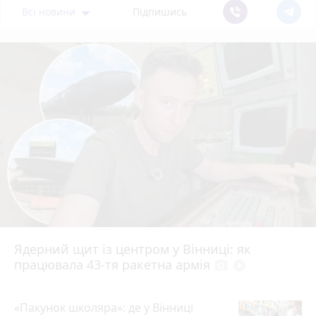
Всі новини
Підпишись
Ядерний щит із центром у Вінниці: як
працювала 43-тя ракетна армія
photo_camera
play_circle_filled
«Пакунок школяра»: де у Вінниці