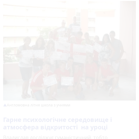
Англомовна літня школа з учнями
Гарне психологічне середовище і
атмосфера відкритості на уроці
Владислав досліджує гуманістичний, тобто