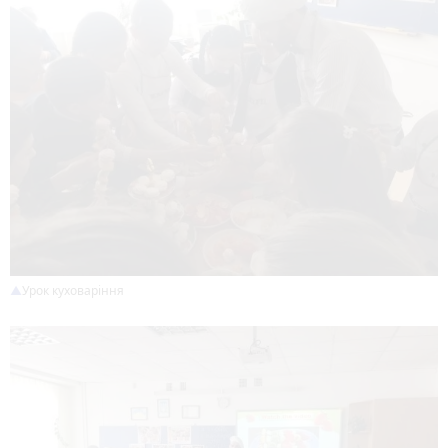
Урок куховаріння