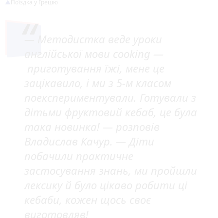
Поїздка у Грецію
— Методистка веде уроки
англійської мови cooking —
приготування їжі, мене це
зацікавило, і ми з 5-м класом
поекспериментували. Готували з
дітьми фруктовий кебаб, це була
така новинка! — розповів
Владислав Качур. — Діти
побачили практичне
застосування знань, ми пройшли
лексику й було цікаво робити ці
кебаби, кожен щось своє
виготовляв!