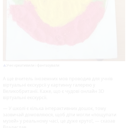
Учні креативили і фантазували
А ще вчитель іноземних мов проводив для учнів
віртуальні екскурсії у картинну галерею у
Великобританії. Каже, що є чудові онлайн 3D
віртуальні екскурсії.
— У школі є кілька інтерактивних дошок, тому
зазвичай домовляюся, щоб діти могли «пощупати
музей» у реальному часі, це дуже круто!, — сказав
Владислав.