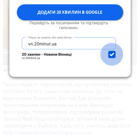
ДОДАТИ 20 ХВИЛИН В GOOGLE
Посмішка — неодмінна риса вчителя
Також педагог переконаний, що сучасному учителю
потрібно бути у соціальних мережах. До того, як
відключили Вконаткті, він там був активним
користувачем, націленим на учнів. Викладав
фотографії, повідомлення, підтримував розмову.
Зараз у Фейсбуці налагоджує зв’язки й каже дітям
переходити у Фейсбук. Крім того, учитель веде блог
http://vladyslav-kachur.blogspot.com/