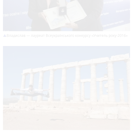
Владислав — лауреат Всеукраїнського конкурсу «Учитель року-2016»