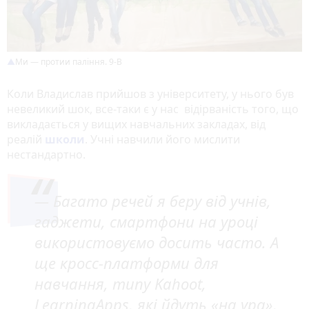
Ми — протии паління. 9-В
Коли Владислав прийшов з університету, у нього був
невеликий шок, все-таки є у нас відірваність того, що
викладається у вищих навчальних закладах, від
реалій
школи
. Учні навчили його мислити
нестандартно.
— Багато речей я беру від учнів,
гаджети, смартфони на уроці
використовуємо досить часто. А
ще кросс-платформи для
навчання, типу Kahoot,
LearningApps, які йдуть «на ура»,