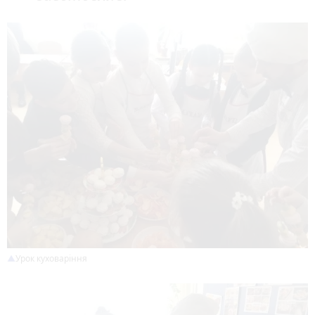
Урок куховаріння