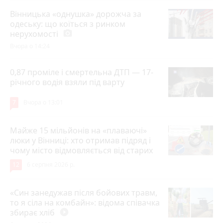
Вінницька «однушка» дорожча за
одеську: що коїться з ринком
нерухомості
photo_camera
Вчора о 14:24
0,87 проміле і смертельна ДТП — 17-
річного водія взяли під варту
7
Вчора о 13:01
Майже 15 мільйонів на «плаваючі»
люки у Вінниці: хто отримав підряд і
чому місто відмовляється від старих
12
6 серпня 2026 р.
«Син занедужав після бойових травм,
то я сіла на комбайн»: відома співачка
збирає хліб
play_circle_filled