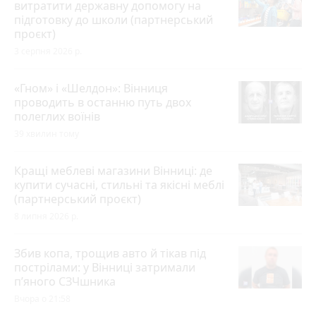
витратити державну допомогу на
підготовку до школи (партнерський
проєкт)
3 серпня 2026 р.
«Гном» і «Шелдон»: Вінниця
проводить в останню путь двох
полеглих воїнів
39 хвилин тому
Кращі меблеві магазини Вінниці: де
купити сучасні, стильні та якісні меблі
(партнерський проєкт)
8 липня 2026 р.
Збив копа, трощив авто й тікав під
пострілами: у Вінниці затримали
п’яного СЗЧшника
Вчора о 21:58