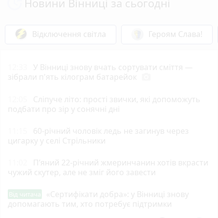
Новини Вінниці за сьогодні
Відключення світла
Героям Слава!
12:33
У Вінниці знову вчать сортувати сміття —
зібрали п'ять кілограм батарейок
photo_camera
12:05
Сліпуче літо: прості звички, які допоможуть
подбати про зір у сонячні дні
11:15
60-річний чоловік ледь не загинув через
цигарку у селі Стрільники
11:02
П’яний 22-річний жмеринчанин хотів вкрасти
чужий скутер, але не зміг його завести
«Сертифікати добра»: у Вінниці знову
Від читача
допомагають тим, хто потребує підтримки