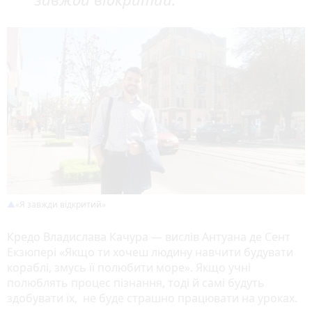
«Я завжди відкритий»
Кредо Владислава Качура — вислів Антуана де Сент
Екзюпері «Якщо ти хочеш людину навчити будувати
кораблі, змусь її полюбити море». Якщо учні
полюблять процес пізнання, тоді й самі будуть
здобувати їх, не буде страшно працювати на уроках.