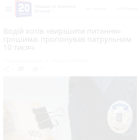
Пишеш ти! Коментує
Всі новини
Обговорен
Вінниця
Водій хотів «вирішити питання»
грошима: пропонував патрульним
10 тисяч
11 березня 2026 р.
Альона ЧЕРНІЮК
chat_bubble
share
visibility
0
3
427