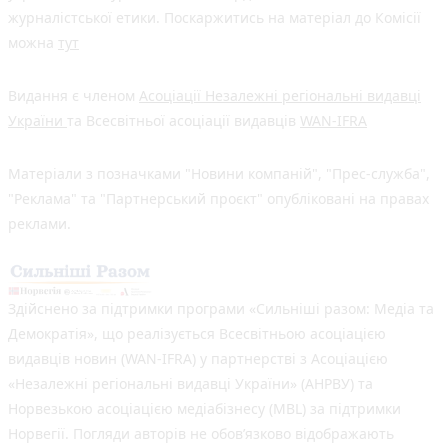
журналістської етики. Поскаржитись на матеріал до Комісії
можна
тут
Видання є членом
Асоціації Незалежні регіональні видавці
України
та Всесвітньої асоціації видавців
WAN-IFRA
Матеріали з позначками "Новини компаній", "Прес-служба",
"Реклама" та "Партнерський проєкт" опубліковані на правах
реклами.
Здійснено за підтримки програми «Сильніші разом: Медіа та
Демократія», що реалізується Всесвітньою асоціацією
видавців новин (WAN-IFRA) у партнерстві з Асоціацією
«Незалежні регіональні видавці України» (АНРВУ) та
Норвезькою асоціацією медіабізнесу (MBL) за підтримки
Норвегії. Погляди авторів не обов’язково відображають