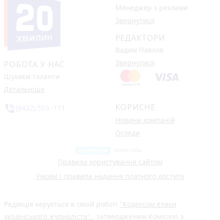
Менеджер з реклами
Звернутися
РЕДАКТОРИ
Вадим Павлов
Звернутися
РОБОТА У НАС
Шукаєм таланти
Детальніше
КОРИСНЕ
phone_in_talk
(0432) 555 -111
Новини компаній
Огляди
Правила користування сайтом
Умови і правила надання платного доступу
Редакція керується в своїй роботі
"Кодексом етики
українського журналіста"
, затвердженим Комісією з