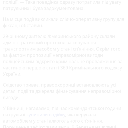
поліції. — Така поведінка одразу потрапила під увагу
патрульних і була задокументована.
На місце події викликали слідчо-оперативну групу для
фіксації обставин.
29-річному жителю Жмеринського району склали
адміністративний протокол за керування
транспортним засобом у стані сп’яніння. Окрім того,
за фактом пропозиції неправомірної вигоди
поліцейським відкрито кримінальне провадження за
частиною першою статті 369 Кримінального кодексу
України.
Слідство триває, правоохоронці встановлюють усі
деталі події та джерела фінансування неправомірної
вигоди.
У Вінниці, нагадаємо, під час комендантської години
патрульні
зупинили водійку
, яка керувала
автомобілем у стані алкогольного сп’яніння.
Порушення зафіксували вночі 9 березня на вулиці