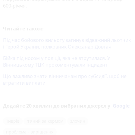
600-річчя.
Читайте також:
Під час бойового вильоту загинув відважний льотчик
і Герой України, полковник Олександр Довгач
Бійка під носом у поліції, яка не втрутилася. У
Вінницькому ТЦК прокоментували інцидент
Що важливо знати вінничанам про субсидії, щоб не
втратити виплати
Додайте 20 хвилин до вибраних джерел у
Google
Тиврів
п'яний за кермом
злочин
проблема - вирішення