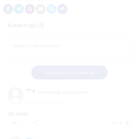
Коментарі (3)
Опублікувати коментар
Олександр Шкрабалюк
14 березня 2026 р.
Це мало.
reply
share
remove
add
0