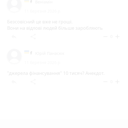
Веніамін
11 березня 2026 р.
Безсовісний це вже не гроші.
Вони на відлові людей більше заробляють
reply
share
remove
add
0
Юрій Панасюк
11 березня 2026 р.
"джерела фінансування" 10 тисяч? Анекдот.
reply
share
remove
add
0