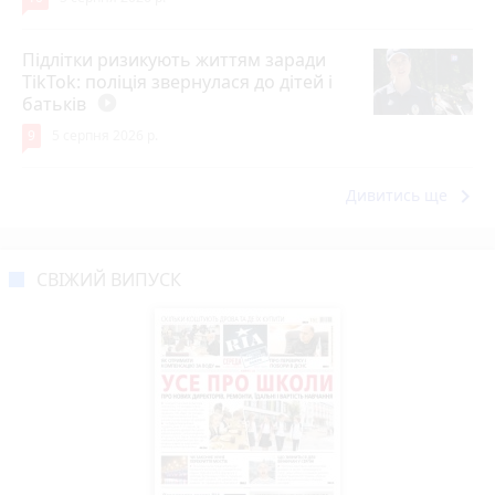
Підлітки ризикують життям заради
TikTok: поліція звернулася до дітей і
батьків
play_circle_filled
9
5 серпня 2026 р.
keyboard_arrow_right
Дивитись ще
СВІЖИЙ ВИПУСК