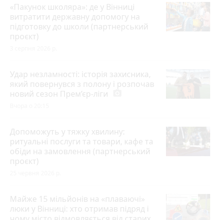
«Пакунок школяра»: де у Вінниці
витратити державну допомогу на
підготовку до школи (партнерський
проєкт)
3 серпня 2026 р.
Удар незламності: історія захисника,
який повернувся з полону і розпочав
новий сезон Прем’єр-ліги
photo_camera
Вчора о 20:15
Допоможуть у тяжку хвилину:
ритуальні послуги та товари, кафе та
обіди на замовлення (партнерський
проєкт)
25 червня 2026 р.
Майже 15 мільйонів на «плаваючі»
люки у Вінниці: хто отримав підряд і
чому місто відмовляється від старих