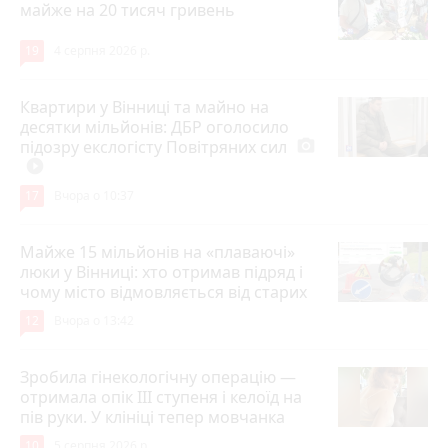
майже на 20 тисяч гривень
19
4 серпня 2026 р.
Квартири у Вінниці та майно на
десятки мільйонів: ДБР оголосило
підозру екслогісту Повітряних сил
photo_camera
play_circle_filled
17
Вчора о 10:37
Майже 15 мільйонів на «плаваючі»
люки у Вінниці: хто отримав підряд і
чому місто відмовляється від старих
12
Вчора о 13:42
Зробила гінекологічну операцію —
отримала опік ІІІ ступеня і келоїд на
пів руки. У клініці тепер мовчанка
10
5 серпня 2026 р.