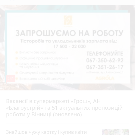
241
Вакансії в супермаркеті «Грош», АН
4 серпня 2026 р.
«Благоустрій» та 51 актуальних пропозицій
роботи у Вінниці (оновлено)
Знайшов чужу картку і купив квіти