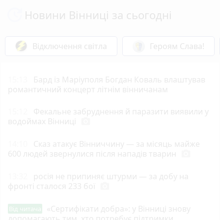
Новини Вінниці за сьогодні
Відключення світла
Героям Слава!
15:13
Бард із Маріуполя Богдан Коваль влаштував
романтичний концерт літнім вінничанам
15:12
Фекальне забруднення й паразити виявили у
водоймах Вінниці
photo_camera
14:10
Сказ атакує Вінниччину — за місяць майже
600 людей звернулися після нападів тварин
photo_camera
13:32
росія не припиняє штурми — за добу на
фронті сталося 233 бої
photo_camera
«Сертифікати добра»: у Вінниці знову
Від читача
допомагають тим, хто потребує підтримки