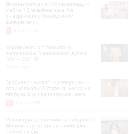
Вступна кампанія побила рекорд —
майже 1,2 мільйона заяв. Які
університети у Вінниці стали
фаворитами?
7
Вчора о 17:36
Сергій Собко з Літина стане
заступником Головнокомандувача
ЗСУ — ЗМІ
play_circle_filled
8 годин тому
Зробила гінекологічну операцію —
отримала опік ІІІ ступеня і келоїд на
пів руки. У клініці тепер мовчанка
10
Вчора о 18:55
Реконструкція очисних на Сабарові. У
Вінниці готують грандіозний проєкт
за 4 мільярди