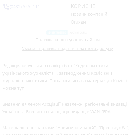
КОРИСНЕ
phone_in_talk
(0432) 555 -111
Новини компаній
Огляди
Правила користування сайтом
Умови і правила надання платного доступу
Редакція керується в своїй роботі
"Кодексом етики
українського журналіста"
, затвердженим Комісією з
журналістської етики. Поскаржитись на матеріал до Комісії
можна
тут
Видання є членом
Асоціації Незалежні регіональні видавці
України
та Всесвітньої асоціації видавців
WAN-IFRA
Матеріали з позначками "Новини компаній", "Прес-служба",