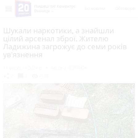
Пишеш ти! Коментує
Всі новини
Обговорен
Вінниця
Шукали наркотики, а знайшли
цілий арсенал зброї. Жителю
Ладижина загрожує до семи років
ув'язнення
11 вересня 2024 р.
Альона ЧЕРНІЮК
chat_bubble
share
visibility
2
3
3129