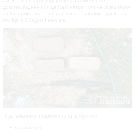
амфетаміну, у господарських приміщеннях
домоволодіння поліцейські натрапили на склад зброї
та боєприпасів, —
розповідає
начальник відділення
поліції №3 Вадим Революк.
В загальному правоохоронці вилучили:
6 автоматів;