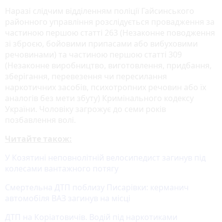
Наразі слідчим відділенням поліції Гайсинського
районного управління розслідується провадження за
частиною першою статті 263 (Незаконне поводження
зі зброєю, бойовими припасами або вибуховими
речовинами) та частиною першою статті 309
(Незаконне виробництво, виготовлення, придбання,
зберігання, перевезення чи пересилання
наркотичних засобів, психотропних речовин або їх
аналогів без мети збуту) Кримінального кодексу
України. Чоловіку загрожує до семи років
позбавлення волі.
Читайте також:
У Козятині неповнолітній велосипедист загинув під
колесами вантажного потягу
Смертельна ДТП поблизу Писарівки: керманич
автомобіля ВАЗ загинув на місці
ДТП на Коріатовичів. Водій під наркотиками