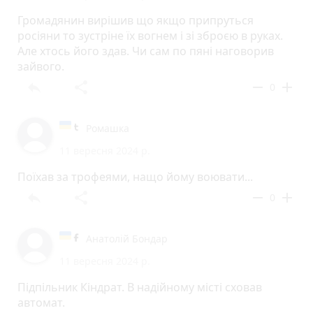
Громадянин вирішив що якщо припруться
росіяни то зустріне їх вогнем і зі зброєю в руках.
Але хтось його здав. Чи сам по пяні наговорив
зайвого.
reply
share
remove
add
0
Ромашка
11 вересня 2024 р.
Поїхав за трофеями, нащо йому воювати...
reply
share
remove
add
0
Анатолій Бондар
11 вересня 2024 р.
Підпільник Кіндрат. В надійному місті сховав
автомат.