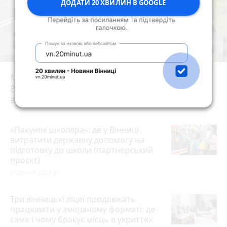
ДОДАТИ 20 ХВИЛИН В GOOGLE
Майже 15 мільйонів на «плаваючі» люки у
Вінниці: хто отримав підряд і чому місто
відмовляється від старих
«Пакунок школяра»: де у Вінниці
витратити державну допомогу на
підготовку до школи (партнерський
проєкт)
3 серпня 2026 р.
Три вінницькі ліцеї продовжать
працювати у змішаному форматі: де
саме і чому бракує місць в укриттях