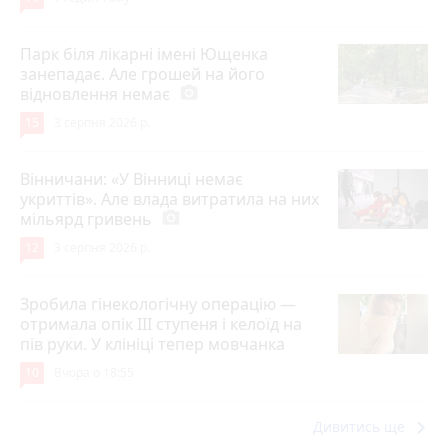
Парк біля лікарні імені Ющенка
занепадає. Але грошей на його
відновлення немає
photo_camera
15
3 серпня 2026 р.
Вінничани: «У Вінниці немає
укриттів». Але влада витратила на них
мільярд гривень
photo_camera
12
3 серпня 2026 р.
Зробила гінекологічну операцію —
отримала опік ІІІ ступеня і келоїд на
пів руки. У клініці тепер мовчанка
10
Вчора о 18:55
keyboard_arrow_right
Дивитись ще