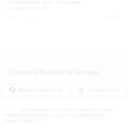
А юний павлик здав з потрохами.
Це красота історії
reply
share
remove
add
0
Новини Вінниці за сьогодні
Відключення світла
Героям Слава!
20:15
Удар незламності: історія захисника, який
повернувся з полону і розпочав новий сезон
Прем’єр-ліги
photo_camera