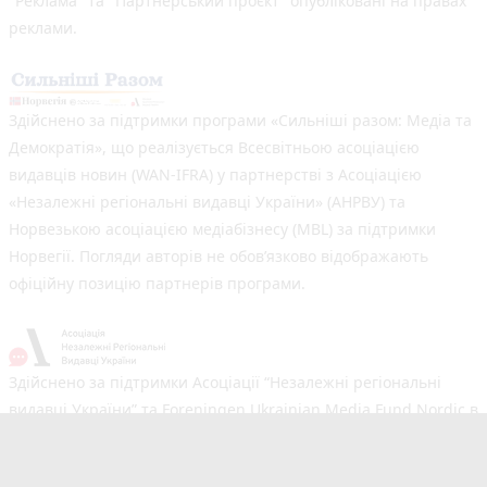
"Реклама" та "Партнерський проєкт" опубліковані на правах
реклами.
Здійснено за підтримки програми «Сильніші разом: Медіа та
Демократія», що реалізується Всесвітньою асоціацією
видавців новин (WAN-IFRA) у партнерстві з Асоціацією
«Незалежні регіональні видавці України» (АНРВУ) та
Норвезькою асоціацією медіабізнесу (MBL) за підтримки
Норвегії. Погляди авторів не обов’язково відображають
офіційну позицію партнерів програми.
Здійснено за підтримки Асоціації “Незалежні регіональні
видавці України” та Foreningen Ukrainian Media Fund Nordic в
рамках реалізації проєкту Хаб підтримки регіональних медіа.
Погляди авторів не обов'язково збігаються з офіційною