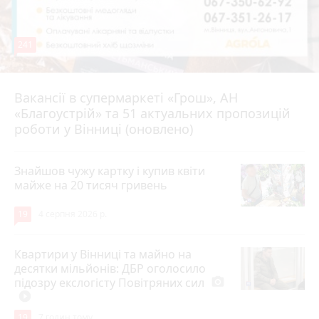
241
Вакансії в супермаркеті «Грош», АН
4 серпня 2026 р.
«Благоустрій» та 51 актуальних пропозицій
роботи у Вінниці (оновлено)
Знайшов чужу картку і купив квіти
майже на 20 тисяч гривень
19
4 серпня 2026 р.
Квартири у Вінниці та майно на
десятки мільйонів: ДБР оголосило
підозру екслогісту Повітряних сил
photo_camera
play_circle_filled
19
7 годин тому