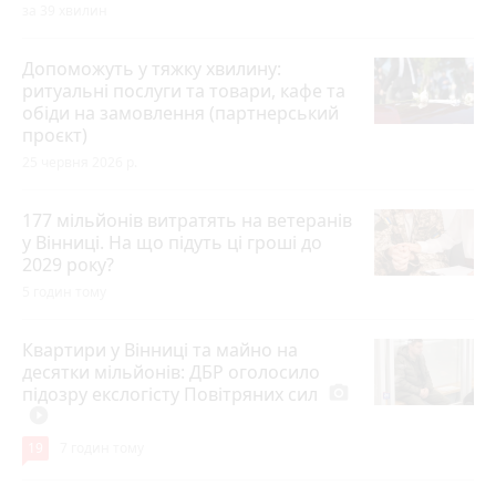
за 39 хвилин
Допоможуть у тяжку хвилину:
ритуальні послуги та товари, кафе та
обіди на замовлення (партнерський
проєкт)
25 червня 2026 р.
177 мільйонів витратять на ветеранів
у Вінниці. На що підуть ці гроші до
2029 року?
5 годин тому
Квартири у Вінниці та майно на
десятки мільйонів: ДБР оголосило
підозру екслогісту Повітряних сил
photo_camera
play_circle_filled
19
7 годин тому