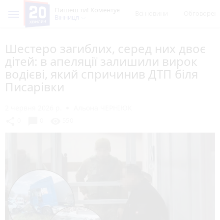
Пишеш ти! Коментує
Всі новини
Обговорен
Вінниця
Шестеро загиблих, серед них двоє
дітей: в апеляції залишили вирок
водієві, який спричинив ДТП біля
Писарівки
2 червня 2026 р.
Альона ЧЕРНІЮК
chat_bubble
share
visibility
0
0
550