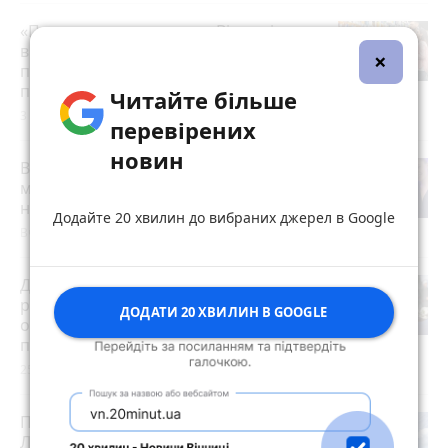
«Пакунок школяра»: де у Вінниці
витратити державну допомогу на
×
підготовку до школи (партнерський
проєкт)
Читайте більше
3 серпня 2026 р.
перевірених
новин
Від Вінниці — до Парижа й Китаю: як
місцева школа bellydance виховує
нове покоління танцівниць
photo_camera
Додайте 20 хвилин до вибраних джерел в Google
Вчора о 18:40
Допоможуть у тяжку хвилину:
ритуальні послуги та товари, кафе та
ДОДАТИ 20 ХВИЛИН В GOOGLE
обіди на замовлення (партнерський
проєкт)
25 червня 2026 р.
Після шести років простою «Мою
Ластівку» віддають в оренду. Що