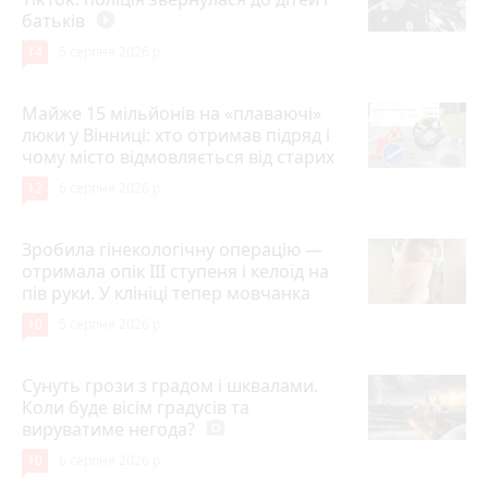
батьків
play_circle_filled
14
5 серпня 2026 р.
Майже 15 мільйонів на «плаваючі»
люки у Вінниці: хто отримав підряд і
чому місто відмовляється від старих
12
6 серпня 2026 р.
Зробила гінекологічну операцію —
отримала опік ІІІ ступеня і келоїд на
пів руки. У клініці тепер мовчанка
10
5 серпня 2026 р.
Сунуть грози з градом і шквалами.
Коли буде вісім градусів та
вируватиме негода?
photo_camera
10
6 серпня 2026 р.