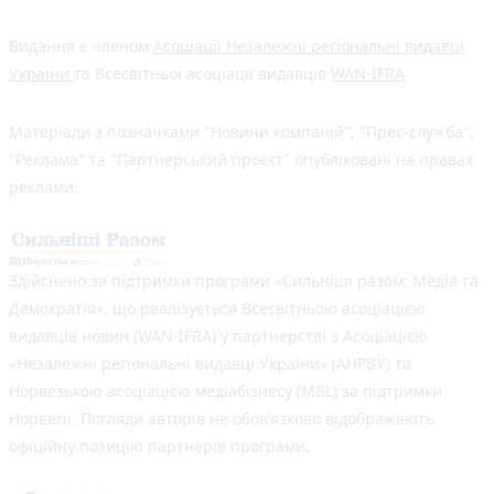
Видання є членом
Асоціації Незалежні регіональні видавці
України
та Всесвітньої асоціації видавців
WAN-IFRA
Матеріали з позначками "Новини компаній", "Прес-служба",
"Реклама" та "Партнерський проєкт" опубліковані на правах
реклами.
Здійснено за підтримки програми «Сильніші разом: Медіа та
Демократія», що реалізується Всесвітньою асоціацією
видавців новин (WAN-IFRA) у партнерстві з Асоціацією
«Незалежні регіональні видавці України» (АНРВУ) та
Норвезькою асоціацією медіабізнесу (MBL) за підтримки
Норвегії. Погляди авторів не обов’язково відображають
офіційну позицію партнерів програми.