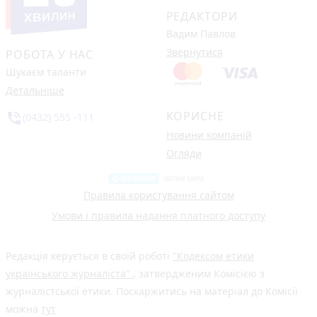
РЕДАКТОРИ
Вадим Павлов
Звернутися
РОБОТА У НАС
Шукаєм таланти
Детальніше
КОРИСНЕ
phone_in_talk
(0432) 555 -111
Новини компаній
Огляди
Правила користування сайтом
Умови і правила надання платного доступу
Редакція керується в своїй роботі
"Кодексом етики
українського журналіста"
, затвердженим Комісією з
журналістської етики. Поскаржитись на матеріал до Комісії
можна
тут