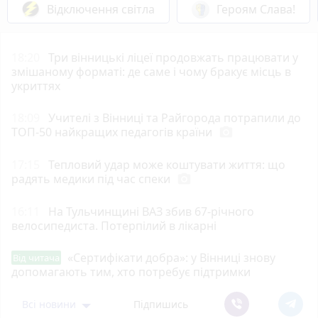
Відключення світла
Героям Слава!
18:20
Три вінницькі ліцеї продовжать працювати у
змішаному форматі: де саме і чому бракує місць в
укриттях
18:09
Учителі з Вінниці та Райгорода потрапили до
ТОП-50 найкращих педагогів країни
photo_camera
17:15
Тепловий удар може коштувати життя: що
радять медики під час спеки
photo_camera
16:11
На Тульчинщині ВАЗ збив 67-річного
велосипедиста. Потерпілий в лікарні
«Сертифікати добра»: у Вінниці знову
Від читача
допомагають тим, хто потребує підтримки
Всі новини
Підпишись