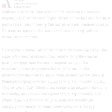
Здійснено за підтримки Асоціації “Незалежні регіональні
видавці України” та Foreningen Ukrainian Media Fund Nordic в
рамках реалізації проєкту Хаб підтримки регіональних медіа.
Погляди авторів не обов'язково збігаються з офіційною
позицією партнерів
Незалежний новинний портал з оперативним висвітленням
подій у Вінниці та області. Сайт новин №1 у Вінниці за
розміром аудиторії. Новини створюються для Вас
мультимедійною редакцією RIA та 20minut.ua. Ми
висвітлюємо важливі та цікаві події, людей, життя Вінниці.
Редакція запрошує читачів додавати власні новини в розділ
"Від читачів". Сайт 20minut.ua входить до видавничої групи
RIA Media, яка також є частиною Медіа корпорації RIA ©
20minut.ua. Усі права захищені. Будь-яка публiкацiя,
передрук чи наступне поширення матеріалів сайту у