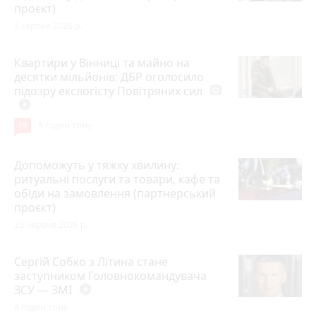
проєкт)
3 серпня 2026 р.
Квартири у Вінниці та майно на
десятки мільйонів: ДБР оголосило
підозру екслогісту Повітряних сил
photo_camera
play_circle_filled
19
5 годин тому
Допоможуть у тяжку хвилину:
ритуальні послуги та товари, кафе та
обіди на замовлення (партнерський
проєкт)
25 червня 2026 р.
Сергій Собко з Літина стане
заступником Головнокомандувача
ЗСУ — ЗМІ
play_circle_filled
6 годин тому