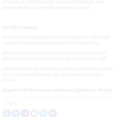
покарання у вигляді семи років позбавлення волі.
Наразі, вирок ще не набрав законної сили.
Читайте також:
Олег Легеза змінив депутатське крісло на військову
службу й став кавалером ордена «За мужність»
На Київщині син вінницького бізнесмена напав на
військового після зауваження про порушення ПДР
На Вінниччині затримали 52-річного ієромонаха УПЦ
МП Станіслава Макєєва, що закликав до окупації
Києва
Додайте 20 хвилин до вибраних джерел у
Google
вирок