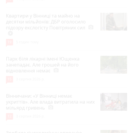
Квартири у Вінниці та майно на
десятки мільйонів: ДБР оголосило
підозру екслогісту Повітряних сил
photo_camera
play_circle_filled
19
5 годин тому
Парк біля лікарні імені Ющенка
занепадає. Але грошей на його
відновлення немає
photo_camera
15
3 серпня 2026 р.
Вінничани: «У Вінниці немає
укриттів». Але влада витратила на них
мільярд гривень
photo_camera
12
3 серпня 2026 р.
Зробила гінекологічну операцію —