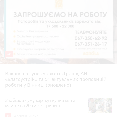
241
Вакансії в супермаркеті «Грош», АН
4 серпня 2026 р.
«Благоустрій» та 51 актуальних пропозицій
роботи у Вінниці (оновлено)
Знайшов чужу картку і купив квіти
майже на 20 тисяч гривень
19
4 серпня 2026 р.