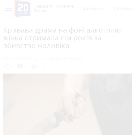
Пишеш ти! Коментує
Всі новини
Обговорен
Вінниця
Кривава драма на фоні алкоголю:
жінка отримала сім років за
вбивство чоловіка
26 лютого 2025 р.
Альона ЧЕРНІЮК
chat_bubble
share
visibility
0
0
758