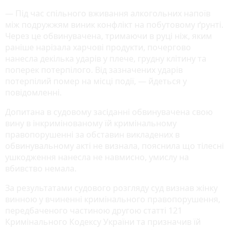
— Під час спільного вживання алкогольних напоїв
між подружжям виник конфлікт на побутовому ґрунті.
Через це обвинувачена, тримаючи в руці ніж, яким
раніше нарізала харчові продукти, почергово
нанесла декілька ударів у плече, грудну клітину та
поперек потерпілого. Від зазначених ударів
потерпілий помер на місці події, — йдеться у
повідомленні.
Допитана в судовому засіданні обвинувачена свою
вину в інкримінованому їй кримінальному
правопорушенні за обставин викладених в
обвинувальному акті не визнала, пояснила що тілесні
ушкодження нанесла не навмисно, умислу на
вбивство немала.
За результатами судового розгляду суд визнав жінку
винною у вчиненні кримінального правопорушення,
передбаченого частиною другою статті 121
Кримінального Кодексу України та призначив їй