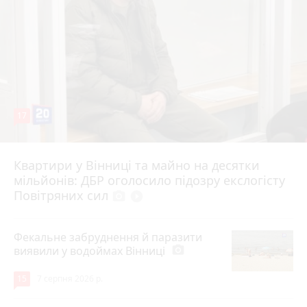
17
Квартири у Вінниці та майно на десятки
6 серпня 2026 р.
мільйонів: ДБР оголосило підозру екслогісту
Повітряних сил
photo_camera
play_circle_filled
Фекальне забруднення й паразити
виявили у водоймах Вінниці
photo_camera
15
7 серпня 2026 р.