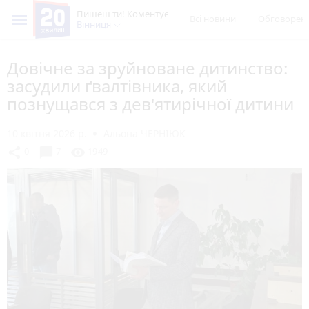
Пишеш ти! Коментує
Всі новини
Обговорен
Вінниця
Довічне за зруйноване дитинство:
засудили ґвалтівника, який
познущався з дев'ятирічної дитини
10 квітня 2026 р.
Альона ЧЕРНІЮК
chat_bubble
share
visibility
0
7
1949