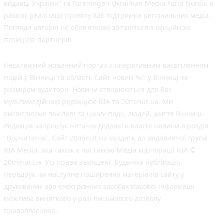
видавці України” та Foreningen Ukrainian Media Fund Nordic в
рамках реалізації проєкту Хаб підтримки регіональних медіа.
Погляди авторів не обов'язково збігаються з офіційною
позицією партнерів
Незалежний новинний портал з оперативним висвітленням
подій у Вінниці та області. Сайт новин №1 у Вінниці за
розміром аудиторії. Новини створюються для Вас
мультимедійною редакцією RIA та 20minut.ua. Ми
висвітлюємо важливі та цікаві події, людей, життя Вінниці.
Редакція запрошує читачів додавати власні новини в розділ
"Від читачів". Сайт 20minut.ua входить до видавничої групи
RIA Media, яка також є частиною Медіа корпорації RIA ©
20minut.ua. Усі права захищені. Будь-яка публiкацiя,
передрук чи наступне поширення матеріалів сайту у
друкованих або електронних засобах масової інформації
можлива винятково у разі письмового дозволу
правовласника.