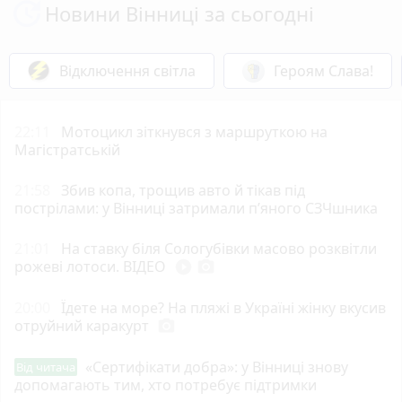
Новини Вінниці за сьогодні
Відключення світла
Героям Слава!
22:11
Мотоцикл зіткнувся з маршруткою на
Магістратській
21:58
Збив копа, трощив авто й тікав під
пострілами: у Вінниці затримали п’яного СЗЧшника
21:01
На ставку біля Сологубівки масово розквітли
рожеві лотоси. ВІДЕО
play_circle_filled
photo_camera
20:00
Їдете на море? На пляжі в Україні жінку вкусив
отруйний каракурт
photo_camera
«Сертифікати добра»: у Вінниці знову
Від читача
допомагають тим, хто потребує підтримки