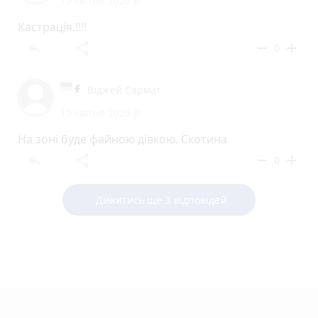
10 квітня 2026 р.
Кастрація.!!!!
reply
share
remove
add
0
Віджей Сармат
10 квітня 2026 р.
На зоні буде файною дівкою. Скотина
reply
share
remove
add
0
Дивитись ще 3 відповідей