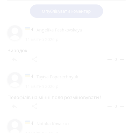
Опублікувати коментар
Angelika Pashkovskaya
11 квітня 2026 р.
Виродок
reply
share
remove
add
0
Tayisa Poperechnyuk
11 квітня 2026 р.
Педофілів на мінні поля розміновувати !
reply
share
remove
add
0
Natalia Kovalcuk