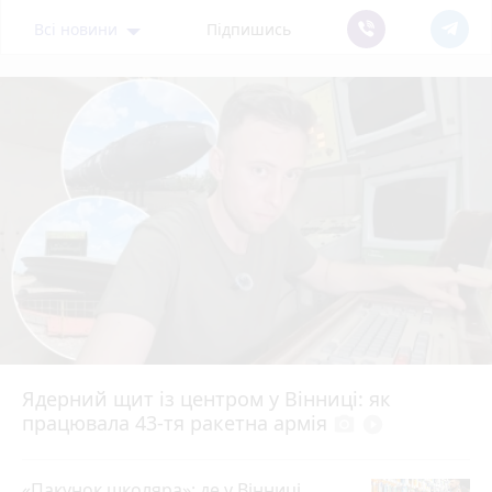
Всі новини
Підпишись
Ядерний щит із центром у Вінниці: як
працювала 43-тя ракетна армія
photo_camera
play_circle_filled
«Пакунок школяра»: де у Вінниці