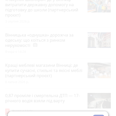
витратити державну допомогу на
підготовку до школи (партнерський
проєкт)
3 серпня 2026 р.
Вінницька «однушка» дорожча за
одеську: що коїться з ринком
нерухомості
photo_camera
Вчора о 14:24
Кращі меблеві магазини Вінниці: де
купити сучасні, стильні та якісні меблі
(партнерський проєкт)
8 липня 2026 р.
0,87 проміле і смертельна ДТП — 17-
річного водія взяли під варту
7
Вчора о 13:01