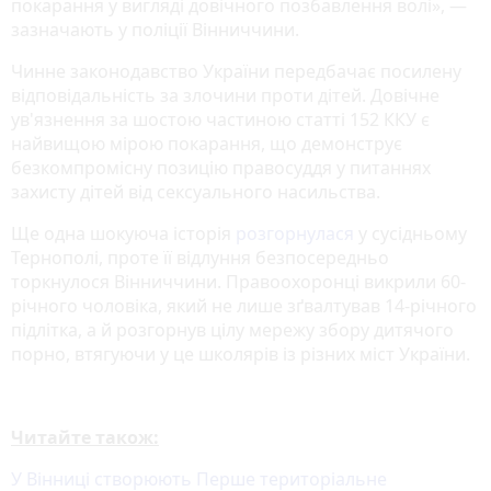
покарання у вигляді довічного позбавлення волі», —
зазначають у поліції Вінниччини.
Чинне законодавство України передбачає посилену
відповідальність за злочини проти дітей. Довічне
ув'язнення за шостою частиною статті 152 ККУ є
найвищою мірою покарання, що демонструє
безкомпромісну позицію правосуддя у питаннях
захисту дітей від сексуального насильства.
Ще одна шокуюча історія
розгорнулася
у сусідньому
Тернополі, проте її відлуння безпосередньо
торкнулося Вінниччини. Правоохоронці викрили 60-
річного чоловіка, який не лише зґвалтував 14-річного
підлітка, а й розгорнув цілу мережу збору дитячого
порно, втягуючи у це школярів із різних міст України.
Читайте також:
У Вінниці створюють Перше територіальне