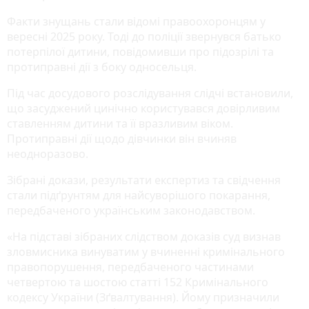
Факти знущань стали відомі правоохоронцям у
вересні 2025 року. Тоді до поліції звернувся батько
потерпілої дитини, повідомивши про підозрілі та
протиправні дії з боку односельця.
Під час досудового розслідування слідчі встановили,
що засуджений цинічно користувався довірливим
ставленням дитини та її вразливим віком.
Протиправні дії щодо дівчинки він вчиняв
неодноразово.
Зібрані докази, результати експертиз та свідчення
стали підґрунтям для найсуворішого покарання,
передбаченого українським законодавством.
«На підставі зібраних слідством доказів суд визнав
зловмисника винуватим у вчиненні кримінального
правопорушення, передбаченого частинами
четвертою та шостою статті 152 Кримінального
кодексу України (Зґвалтування). Йому призначили