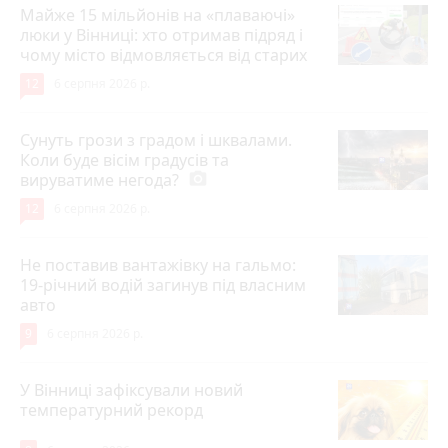
Майже 15 мільйонів на «плаваючі»
люки у Вінниці: хто отримав підряд і
чому місто відмовляється від старих
12
6 серпня 2026 р.
Сунуть грози з градом і шквалами.
Коли буде вісім градусів та
вируватиме негода?
photo_camera
12
6 серпня 2026 р.
Не поставив вантажівку на гальмо:
19-річний водій загинув під власним
авто
9
6 серпня 2026 р.
У Вінниці зафіксували новий
температурний рекорд