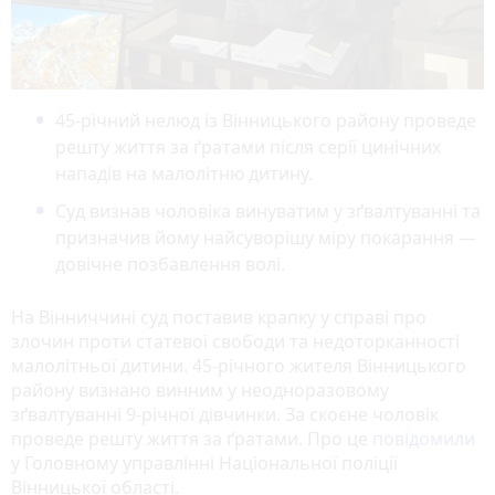
45-річний нелюд із Вінницького району проведе
решту життя за ґратами після серії цинічних
нападів на малолітню дитину.
Суд визнав чоловіка винуватим у зґвалтуванні та
призначив йому найсуворішу міру покарання —
довічне позбавлення волі.
На Вінниччині суд поставив крапку у справі про
злочин проти статевої свободи та недоторканності
малолітньої дитини. 45-річного жителя Вінницького
району визнано винним у неодноразовому
зґвалтуванні 9-річної дівчинки. За скоєне чоловік
проведе решту життя за ґратами. Про це
повідомили
у Головному управлінні Національної поліції
Вінницької області.