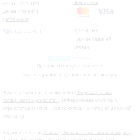
Звернутися
РОБОТА У НАС
Шукаєм таланти
Детальніше
КОРИСНЕ
phone_in_talk
(0432) 555 -111
Новини компаній
Огляди
Правила користування сайтом
Умови і правила надання платного доступу
Редакція керується в своїй роботі
"Кодексом етики
українського журналіста"
, затвердженим Комісією з
журналістської етики. Поскаржитись на матеріал до Комісії
можна
тут
Видання є членом
Асоціації Незалежні регіональні видавці