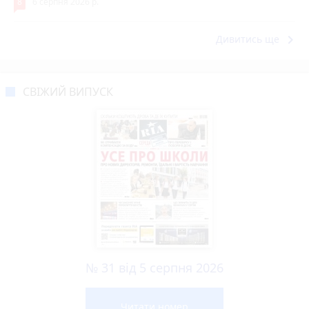
8
6 серпня 2026 р.
keyboard_arrow_right
Дивитись ще
СВІЖИЙ ВИПУСК
№ 31 від 5 серпня 2026
Читати номер