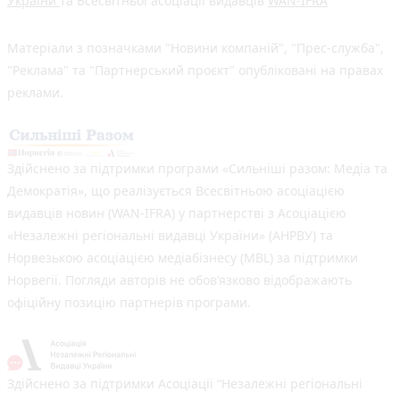
України
та Всесвітньої асоціації видавців
WAN-IFRA
Матеріали з позначками "Новини компаній", "Прес-служба",
"Реклама" та "Партнерський проєкт" опубліковані на правах
реклами.
Здійснено за підтримки програми «Сильніші разом: Медіа та
Демократія», що реалізується Всесвітньою асоціацією
видавців новин (WAN-IFRA) у партнерстві з Асоціацією
«Незалежні регіональні видавці України» (АНРВУ) та
Норвезькою асоціацією медіабізнесу (MBL) за підтримки
Норвегії. Погляди авторів не обов’язково відображають
офіційну позицію партнерів програми.
Здійснено за підтримки Асоціації “Незалежні регіональні