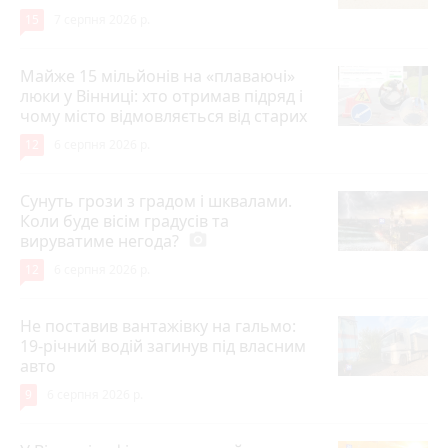
15
7 серпня 2026 р.
Майже 15 мільйонів на «плаваючі»
люки у Вінниці: хто отримав підряд і
чому місто відмовляється від старих
12
6 серпня 2026 р.
Сунуть грози з градом і шквалами.
Коли буде вісім градусів та
вируватиме негода?
photo_camera
12
6 серпня 2026 р.
Не поставив вантажівку на гальмо:
19-річний водій загинув під власним
авто
9
6 серпня 2026 р.