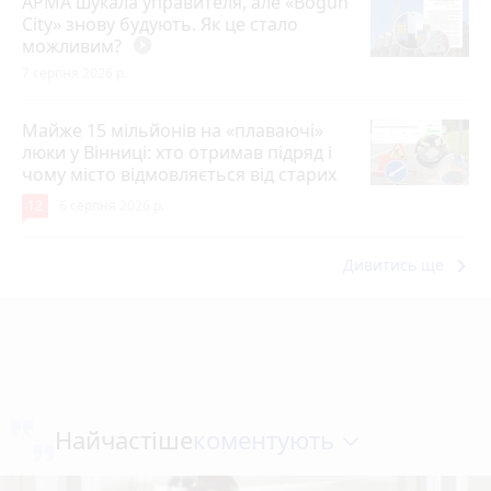
АРМА шукала управителя, але «Bogun
City» знову будують. Як це стало
можливим?
play_circle_filled
7 серпня 2026 р.
Майже 15 мільйонів на «плаваючі»
люки у Вінниці: хто отримав підряд і
чому місто відмовляється від старих
12
6 серпня 2026 р.
keyboard_arrow_right
Дивитись ще
коментують
Найчастіше