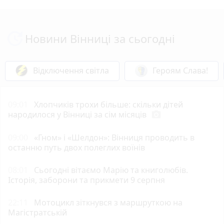
Новини Вінниці за сьогодні
Відключення світла
Героям Слава!
09:01
Хлопчиків трохи більше: скільки дітей
народилося у Вінниці за сім місяців
photo_camera
09:00
«Гном» і «Шелдон»: Вінниця проводить в
останню путь двох полеглих воїнів
08:01
Сьогодні вітаємо Марію та книголюбів.
Історія, заборони та прикмети 9 серпня
22:11
Мотоцикл зіткнувся з маршруткою на
Магістратській