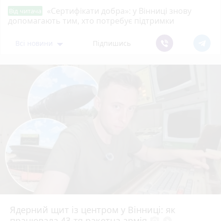
«Сертифікати добра»: у Вінниці знову
Від читача
допомагають тим, хто потребує підтримки
Всі новини
Підпишись
Ядерний щит із центром у Вінниці: як
працювала 43-тя ракетна армія
photo_camera
play_circle_filled