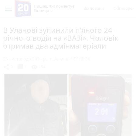
Пишеш ти! Коментує
Всі новини
Обговорен
Вінниця
В Уланові зупинили п'яного 24-
річного водія на «ВАЗі». Чоловік
отримав два адмінматеріали
23 листопада 2024 р.
Альона ЧЕРНІЮК
chat_bubble
share
visibility
0
1
184