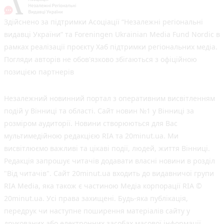
Здійснено за підтримки Асоціації “Незалежні регіональні
видавці України” та Foreningen Ukrainian Media Fund Nordic в
рамках реалізації проєкту Хаб підтримки регіональних медіа.
Погляди авторів не обов'язково збігаються з офіційною
позицією партнерів
Незалежний новинний портал з оперативним висвітленням
подій у Вінниці та області. Сайт новин №1 у Вінниці за
розміром аудиторії. Новини створюються для Вас
мультимедійною редакцією RIA та 20minut.ua. Ми
висвітлюємо важливі та цікаві події, людей, життя Вінниці.
Редакція запрошує читачів додавати власні новини в розділ
"Від читачів". Сайт 20minut.ua входить до видавничої групи
RIA Media, яка також є частиною Медіа корпорації RIA ©
20minut.ua. Усі права захищені. Будь-яка публiкацiя,
передрук чи наступне поширення матеріалів сайту у
друкованих або електронних засобах масової інформації