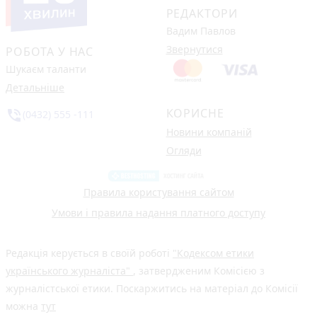
РЕДАКТОРИ
Вадим Павлов
Звернутися
РОБОТА У НАС
Шукаєм таланти
Детальніше
КОРИСНЕ
phone_in_talk
(0432) 555 -111
Новини компаній
Огляди
Правила користування сайтом
Умови і правила надання платного доступу
Редакція керується в своїй роботі
"Кодексом етики
українського журналіста"
, затвердженим Комісією з
журналістської етики. Поскаржитись на матеріал до Комісії
можна
тут