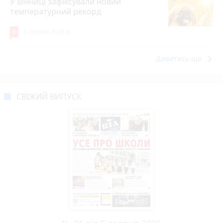
У Вінниці зафіксували новий
температурний рекорд
8
6 серпня 2026 р.
keyboard_arrow_right
Дивитись ще
СВІЖИЙ ВИПУСК