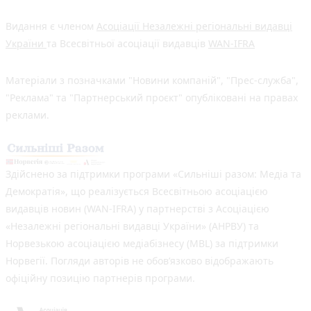
Видання є членом
Асоціації Незалежні регіональні видавці
України
та Всесвітньої асоціації видавців
WAN-IFRA
Матеріали з позначками "Новини компаній", "Прес-служба",
"Реклама" та "Партнерський проєкт" опубліковані на правах
реклами.
Здійснено за підтримки програми «Сильніші разом: Медіа та
Демократія», що реалізується Всесвітньою асоціацією
видавців новин (WAN-IFRA) у партнерстві з Асоціацією
«Незалежні регіональні видавці України» (АНРВУ) та
Норвезькою асоціацією медіабізнесу (MBL) за підтримки
Норвегії. Погляди авторів не обов’язково відображають
офіційну позицію партнерів програми.