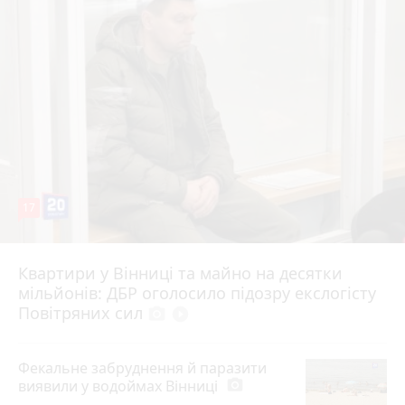
17
Квартири у Вінниці та майно на десятки
6 серпня 2026 р.
мільйонів: ДБР оголосило підозру екслогісту
Повітряних сил
photo_camera
play_circle_filled
Фекальне забруднення й паразити
виявили у водоймах Вінниці
photo_camera