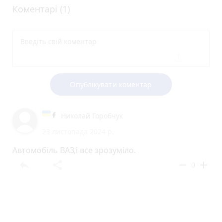
Коментарі (1)
Опублікувати коментар
Николай Горобчук
23 листопада 2024 р.
Автомобіль ВАЗ,і все зрозуміло.
reply
share
remove
add
0