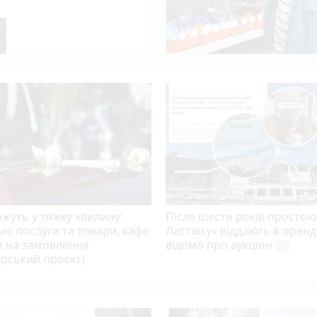
 — суд оголосив вирок жителю Вінниччини
жуть у тяжку хвилину:
Після шести років просто
ні послуги та товари, кафе
Ластівку» віддають в оренд
и на замовлення
відомо про аукціон
photo_camera
рський проєкт)