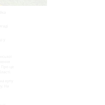
ійка
игаді
і у
инської
кнення
. Про це
ласті.
на купу
у. На