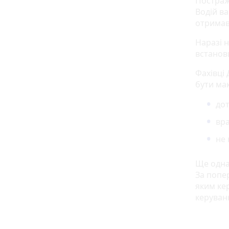
Постраж
Водій в
отримав
Наразі н
встанов
Фахівці
бути ма
до
вра
не 
Ще одна
За попе
яким кер
керуван