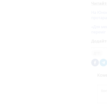
Читайт
На Юност
протар
«Для мен
переміг
Додайт
ДТП
Коме