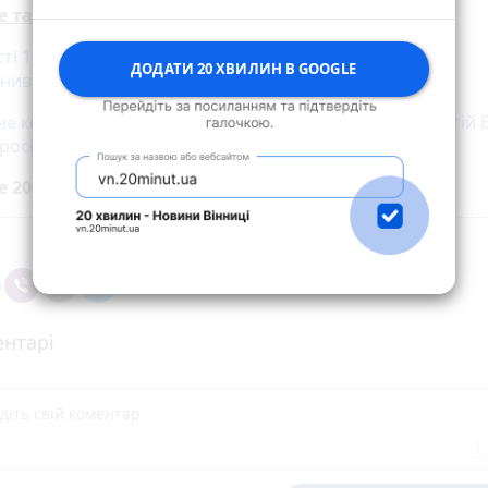
е також:
і 18-річний водій на «зебрі» збив трьох чоловіків та
ДОДАТИ 20 ХВИЛИН В GOOGLE
анив BMW
е кожен раунд був як війна». Вінницький боксер Сергій 
 росіянина
е 20 хвилин до вибраних джерел у
Google
нтарі