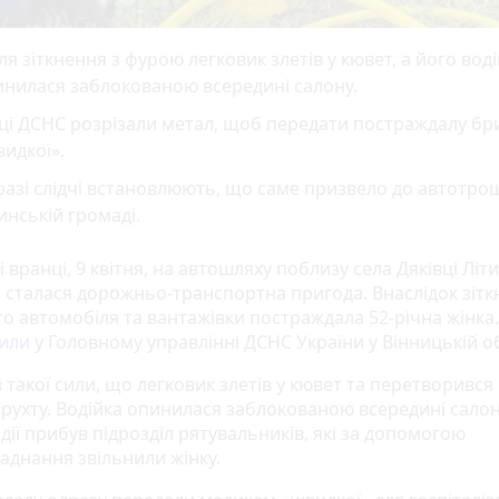
ля зіткнення з фурою легковик злетів у кювет, а його вод
инилася заблокованою всередині салону.
ці ДСНС розрізали метал, щоб передати постраждалу бр
идкої».
азі слідчі встановлюють, що саме призвело до автотрощ
инській громаді.
 вранці, 9 квітня, на автошляху поблизу села Дяківці Літ
 сталася дорожньо-транспортна пригода. Внаслідок зіт
го автомобіля та вантажівки постраждала 52-річна жінка
или
у Головному управлінні ДСНС України у Вінницькій об
 такої сили, що легковик злетів у кювет та перетворився 
рухту. Водійка опинилася заблокованою всередині салон
дії прибув підрозділ рятувальників, які за допомогою
аднання звільнили жінку.