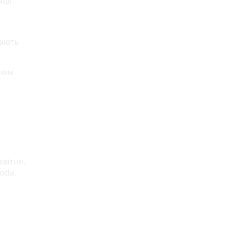
ції.
мають
нням
квітня.
oda,