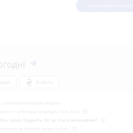
Опублікувати комент
огодні
ава!
Робота
— пояснили вінницькі медики
photo_camera
енших — у Вінниці проведуть Kids Race
play_circle_filled
ity» знову будують. Як це стало можливим?
photo_camera
гривень за схемою «родич у біді»