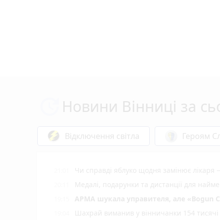
Новини Вінниці за сь
Відключення світла
Героям Сл
Чи справді яблуко щодня замінює лікаря 
21:01
Медалі, подарунки та дистанції для найм
20:11
АРМА шукала управителя, але «Bogun C
19:15
Шахрай виманив у вінничанки 154 тисячі 
19:04