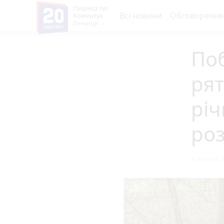
Пишеш ти!
Всі новини
Обговорення
Коментує
Вінниця
Поб
рят
річ
роз
9 квітня 