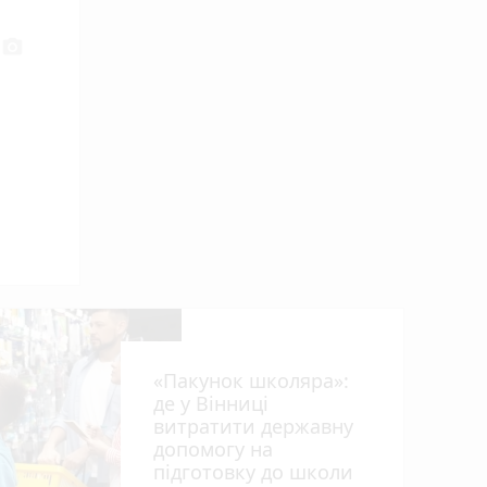
photo_camera
«Пакунок школяра»:
де у Вінниці
витратити державну
допомогу на
підготовку до школи