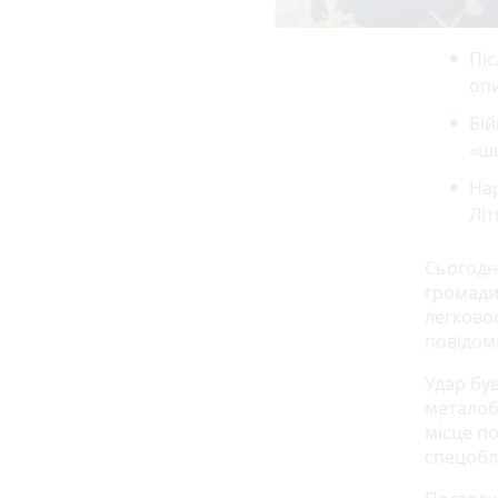
Піс
оп
Бій
«шв
Нар
Літ
Сьогодні
громади
легково
повідом
Удар був
металоб
місце по
спецобл