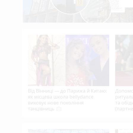
Зберігав і надсилав дитячу порнографію
09:10
еджень: у
фи за
Від Вінниці — до Парижа й Китаю:
Допомо
як місцева школа bellydance
ритуаль
виховує нове покоління
та обід
танцівниць
(партне
photo_camera