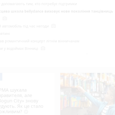
у допомагають тим, хто потребує підтримки
ісцева школа bellydance виховує нове покоління танцівниць
photo_camera
photo_camera
 автомобіль під час негоди
зятині
вав романтичний концерт літнім вінничанам
photo_camera
и у водоймах Вінниці
photo_camera
е 600 людей звернулися після нападів тварин
photo_camera
онті сталося 233 бої
photo_camera
ку» віддають в оренду. Що відомо про аукціон
 Київській
 готують великі штрафи за російську музику
РМА шукала
 негода
правителя, але
Bogun City» знову
оботу кухарів і посудомийниць
удують. Як це стало
ла
ожливим?
play_circle_filled