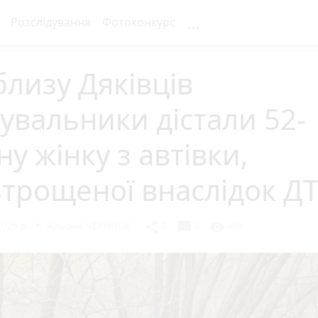
...
Розслідування
Фотоконкурс
лизу Дяківців
увальники дістали 52-
ну жінку з автівки,
трощеної внаслідок Д
2026 р.
Альона ЧЕРНІЮК
chat_bubble
share
visibility
0
0
498