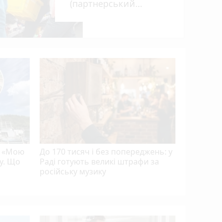
(партнерський
проєкт)
Від Вінн
як місцев
виховує 
танцівн
ю «Мою
До 170 тисяч і без попереджень: у
у. Що
Раді готують великі штрафи за
російську музику