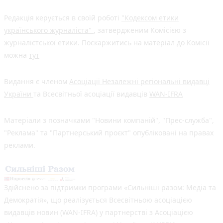
Редакція керується в своїй роботі
"Кодексом етики
українського журналіста"
, затвердженим Комісією з
журналістської етики. Поскаржитись на матеріал до Комісії
можна
тут
Видання є членом
Асоціації Незалежні регіональні видавці
України
та Всесвітньої асоціації видавців
WAN-IFRA
Матеріали з позначками "Новини компаній", "Прес-служба",
"Реклама" та "Партнерський проєкт" опубліковані на правах
реклами.
Здійснено за підтримки програми «Сильніші разом: Медіа та
Демократія», що реалізується Всесвітньою асоціацією
видавців новин (WAN-IFRA) у партнерстві з Асоціацією