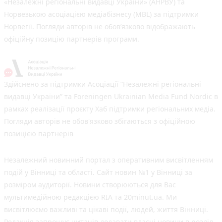
«Незалежні регіональні видавці України» (АНРВУ) та
Норвезькою асоціацією медіабізнесу (MBL) за підтримки
Норвегії. Погляди авторів не обов’язково відображають
офіційну позицію партнерів програми.
Здійснено за підтримки Асоціації “Незалежні регіональні
видавці України” та Foreningen Ukrainian Media Fund Nordic в
рамках реалізації проєкту Хаб підтримки регіональних медіа.
Погляди авторів не обов'язково збігаються з офіційною
позицією партнерів
Незалежний новинний портал з оперативним висвітленням
подій у Вінниці та області. Сайт новин №1 у Вінниці за
розміром аудиторії. Новини створюються для Вас
мультимедійною редакцією RIA та 20minut.ua. Ми
висвітлюємо важливі та цікаві події, людей, життя Вінниці.
Редакція запрошує читачів додавати власні новини в розділ