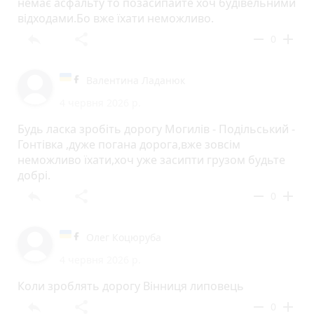
немає асфальту то позасипайте хоч будівельними
відходами.Бо вже їхати неможливо.
reply
share
remove
add
0
Валентина Ладанюк
4 червня 2026 р.
Будь ласка зробіть дорогу Могилів - Подільський -
Гонтівка ,дуже погана дорога,вже зовсім
неможливо їхати,хоч уже засипти грузом будьте
добрі.
reply
share
remove
add
0
Олег Коцюруба
4 червня 2026 р.
Коли зроблять дорогу Вінниця липовець
reply
share
remove
add
0