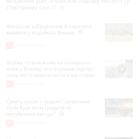
мільйонів: ДБР оголосило підозру екслогісту
Повітряних сил
photo_camera
play_circle_filled
Фекальне забруднення й паразити
виявили у водоймах Вінниці
photo_camera
15
7 серпня 2026 р.
Майже 15 мільйонів на «плаваючі»
люки у Вінниці: хто отримав підряд і
чому місто відмовляється від старих
12
6 серпня 2026 р.
Сунуть грози з градом і шквалами.
Коли буде вісім градусів та
вируватиме негода?
photo_camera
12
6 серпня 2026 р.