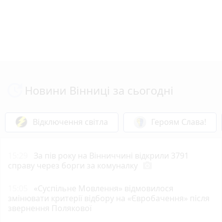
Новини Вінниці за сьогодні
Відключення світла
Героям Слава!
15:29
За пів року на Вінниччині відкрили 3791
справу через борги за комуналку
photo_camera
15:05
«Суспільне Мовлення» відмовилося
змінювати критерії відбору на «Євробачення» після
звернення Полякової