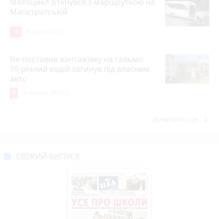
Мотоцикл зіткнувся з маршруткою на
Магістратській
10
Вчора о 22:11
Не поставив вантажівку на гальмо:
19-річний водій загинув під власним
авто
9
6 серпня 2026 р.
keyboard_arrow_right
Дивитись ще
СВІЖИЙ ВИПУСК