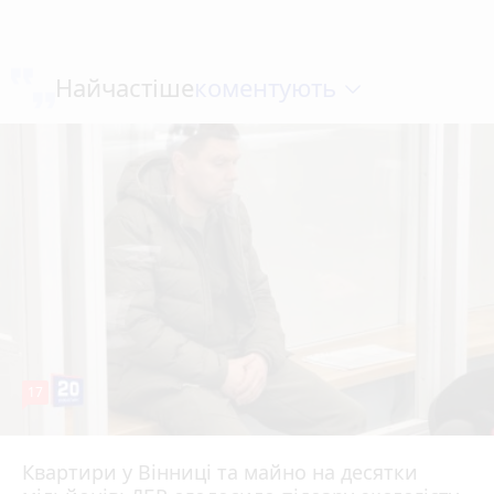
коментують
Найчастіше
17
Квартири у Вінниці та майно на десятки
6 серпня 2026 р.