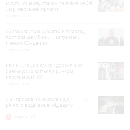
купити сучасні, стильні та якісні меблі
(партнерський проєкт)
8 липня 2026 р.
Збив копа, трощив авто й тікав під
пострілами: у Вінниці затримали
п’яного СЗЧшника
Вчора о 21:58
Вінницька «однушка» дорожча за
одеську: що коїться з ринком
нерухомості
photo_camera
Вчора о 14:24
0,87 проміле і смертельна ДТП — 17-
річного водія взяли під варту
7
Вчора о 13:01