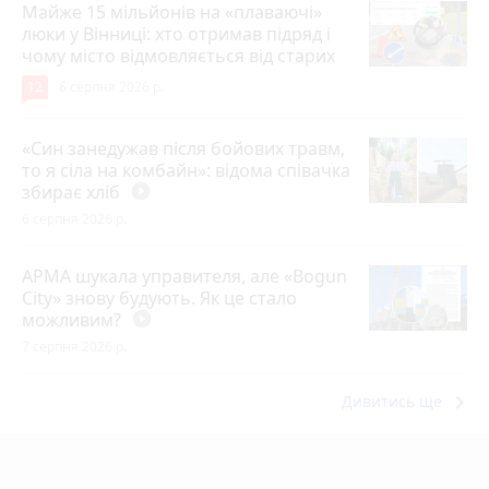
Майже 15 мільйонів на «плаваючі»
люки у Вінниці: хто отримав підряд і
чому місто відмовляється від старих
12
6 серпня 2026 р.
«Син занедужав після бойових травм,
то я сіла на комбайн»: відома співачка
збирає хліб
play_circle_filled
6 серпня 2026 р.
АРМА шукала управителя, але «Bogun
City» знову будують. Як це стало
можливим?
play_circle_filled
7 серпня 2026 р.
keyboard_arrow_right
Дивитись ще