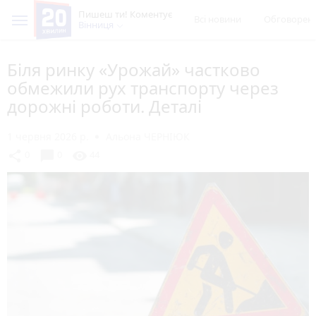
Пишеш ти! Коментує
Всі новини
Обговорен
Вінниця
Біля ринку «Урожай» частково
обмежили рух транспорту через
дорожні роботи. Деталі
1 червня 2026 р.
Альона ЧЕРНІЮК
chat_bubble
share
visibility
0
0
44