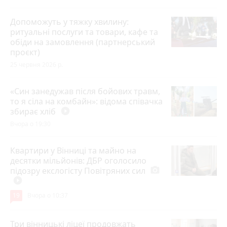
Допоможуть у тяжку хвилину:
ритуальні послуги та товари, кафе та
обіди на замовлення (партнерський
проєкт)
25 червня 2026 р.
«Син занедужав після бойових травм,
то я сіла на комбайн»: відома співачка
збирає хліб
play_circle_filled
Вчора о 19:30
Квартири у Вінниці та майно на
десятки мільйонів: ДБР оголосило
підозру екслогісту Повітряних сил
photo_camera
play_circle_filled
19
Вчора о 10:37
Три вінницькі ліцеї продовжать