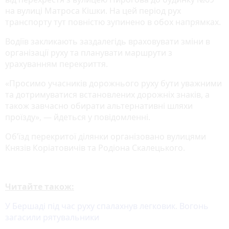
на вулиці Матроса Кішки. На цей період рух
транспорту тут повністю зупинено в обох напрямках.
Водіїв закликають заздалегідь враховувати зміни в
організації руху та планувати маршрути з
урахуванням перекриття.
«Просимо учасників дорожнього руху бути уважними
та дотримуватися встановлених дорожніх знаків, а
також завчасно обирати альтернативні шляхи
проїзду», — йдеться у повідомленні.
Об’їзд перекритої ділянки організовано вулицями
Князів Коріатовичів та Родіона Скалецького.
Читайте також:
У Бершаді під час руху спалахнув легковик. Вогонь
загасили рятувальники