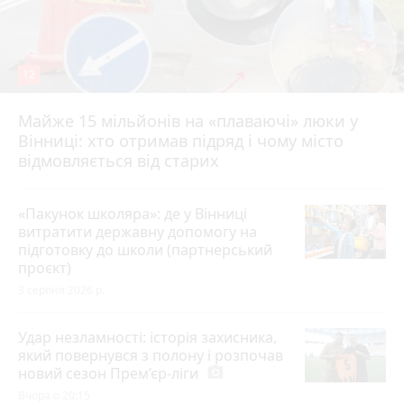
12
Майже 15 мільйонів на «плаваючі» люки у
Вінниці: хто отримав підряд і чому місто
відмовляється від старих
«Пакунок школяра»: де у Вінниці
витратити державну допомогу на
підготовку до школи (партнерський
проєкт)
3 серпня 2026 р.
Удар незламності: історія захисника,
який повернувся з полону і розпочав
новий сезон Прем’єр-ліги
photo_camera
Вчора о 20:15