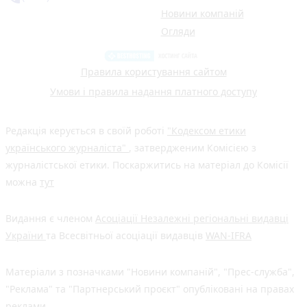
Новини компаній
Огляди
Правила користування сайтом
Умови і правила надання платного доступу
Редакція керується в своїй роботі
"Кодексом етики
українського журналіста"
, затвердженим Комісією з
журналістської етики. Поскаржитись на матеріал до Комісії
можна
тут
Видання є членом
Асоціації Незалежні регіональні видавці
України
та Всесвітньої асоціації видавців
WAN-IFRA
Матеріали з позначками "Новини компаній", "Прес-служба",
"Реклама" та "Партнерський проєкт" опубліковані на правах
реклами.