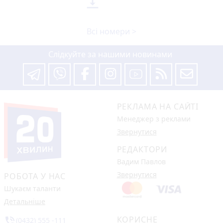

Всі номери >
Слідкуйте за нашими новинами
РЕКЛАМА НА САЙТІ
Менеджер з реклами
Звернутися
РЕДАКТОРИ
Вадим Павлов
Звернутися
РОБОТА У НАС
Шукаєм таланти
Детальніше
КОРИСНЕ
phone_in_talk
(0432) 555 -111