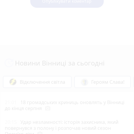
Опублікувати коментар
Новини Вінниці за сьогодні
Відключення світла
Героям Слава!
21:01
18 громадських криниць оновлять у Вінниці
до кінця серпня
photo_camera
20:15
Удар незламності: історія захисника, який
повернувся з полону і розпочав новий сезон
Прем’єр-ліги