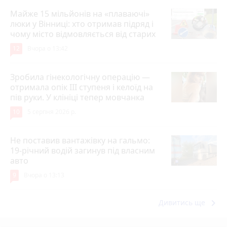
Майже 15 мільйонів на «плаваючі»
люки у Вінниці: хто отримав підряд і
чому місто відмовляється від старих
12
Вчора о 13:42
Зробила гінекологічну операцію —
отримала опік ІІІ ступеня і келоїд на
пів руки. У клініці тепер мовчанка
10
5 серпня 2026 р.
Не поставив вантажівку на гальмо:
19-річний водій загинув під власним
авто
9
Вчора о 13:13
keyboard_arrow_right
Дивитись ще