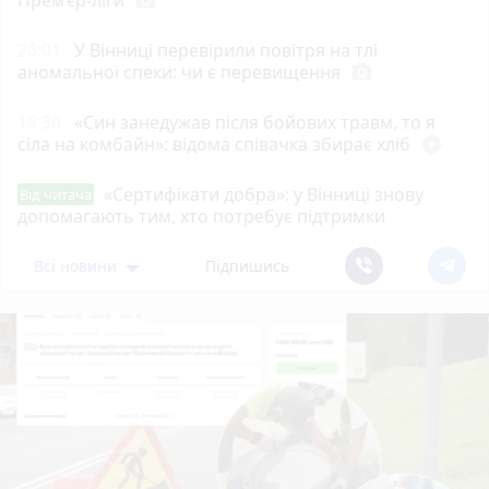
photo_camera
20:01
У Вінниці перевірили повітря на тлі
аномальної спеки: чи є перевищення
photo_camera
19:30
«Син занедужав після бойових травм, то я
сіла на комбайн»: відома співачка збирає хліб
play_circle_filled
«Сертифікати добра»: у Вінниці знову
Від читача
допомагають тим, хто потребує підтримки
Всі новини
Підпишись