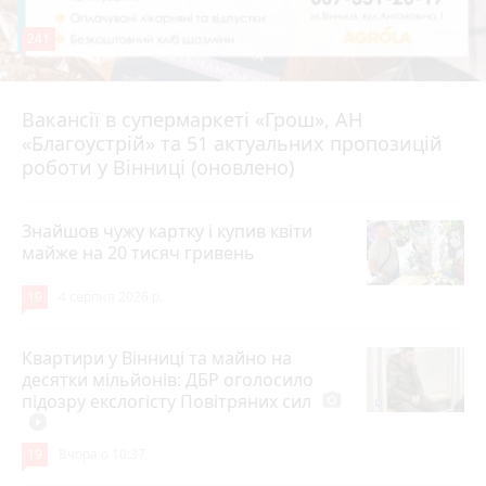
241
Вакансії в супермаркеті «Грош», АН
4 серпня 2026 р.
«Благоустрій» та 51 актуальних пропозицій
роботи у Вінниці (оновлено)
Знайшов чужу картку і купив квіти
майже на 20 тисяч гривень
19
4 серпня 2026 р.
Квартири у Вінниці та майно на
десятки мільйонів: ДБР оголосило
підозру екслогісту Повітряних сил
photo_camera
play_circle_filled
19
Вчора о 10:37