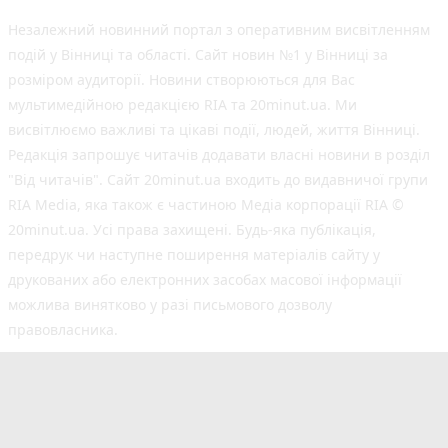
Незалежний новинний портал з оперативним висвітленням
подій у Вінниці та області. Сайт новин №1 у Вінниці за
розміром аудиторії. Новини створюються для Вас
мультимедійною редакцією RIA та 20minut.ua. Ми
висвітлюємо важливі та цікаві події, людей, життя Вінниці.
Редакція запрошує читачів додавати власні новини в розділ
"Від читачів". Сайт 20minut.ua входить до видавничої групи
RIA Media, яка також є частиною Медіа корпорації RIA ©
20minut.ua. Усі права захищені. Будь-яка публiкацiя,
передрук чи наступне поширення матеріалів сайту у
друкованих або електронних засобах масової інформації
можлива винятково у разі письмового дозволу
правовласника.
©2017-2025 20minut.ua
вул. Ширшова, буд. 3-а, м. Вінниця, 21032
[email protected]
Cуб'єкт у сфері онлайн-медіа; ідентифікатор медіа
- R40-02726.